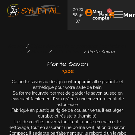
09 72
Mon
0
Me
Panier
88 92
compte
37
Accueil
/
Objets décoratifs et pratiques imprimés en
3D
/
Maison
/
Salle de bain
/ Porte Savon
Porte Savon
7,20
€
Ce porte-savon au design contemporain allie praticité et
esthétique pour votre salle de bain.
Sa forme incurvée permet de garder le savon au sec en
évacuant facilement l’eau grâce à une ouverture centrale
astucieuse.
Fabriqué en plastique rigide de couleur verte, il est léger,
durable et résiste à l’humidité.
Les deux côtés ouverts facilitent la prise en main et le
nettoyage, tout en assurant une bonne ventilation du savon.
Compact, il s’adapte parfaitement sur le rebord d’un lavabo