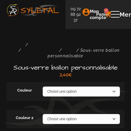
09 72
Mon
0
Me
Panier
88 92
compte
37
Accueil
/
Objets décoratifs et pratiques imprimés en
3D
/
Loisirs et jouets
/
Sport
/ Sous-verre ballon
personnalisable
Sous-verre ballon personnalisable
2,40
€
Couleur
Couleur 2