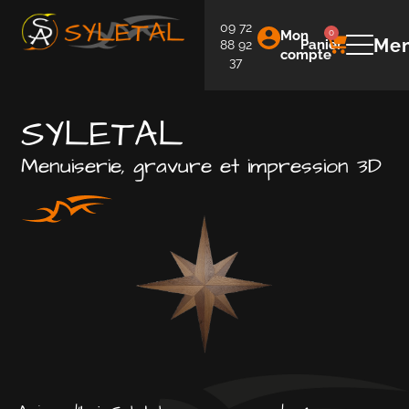
09 72
Mon
0
Me
Panier
88 92
compte
37
SYLETAL
Menuiserie, gravure et impression 3D