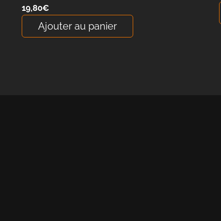
19,80
€
Ajouter au panier
Une quest
Contactez-
MOALIGOU
ER
Quelque soit votre projet,
 37