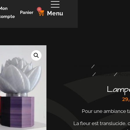
Mon
0
Panier
Menu
compte
Accueil
/
Objets décorati
3D
/
Maison
/
Acce
Lampe
29
Pour une ambiance ta
La fleur est translucide, 