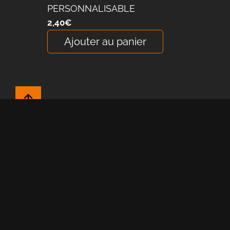
PERSONNALISABLE
2,40
€
Ajouter au panier
11 Rue LOUIS LE 
29390
SCA
09 72 88 92