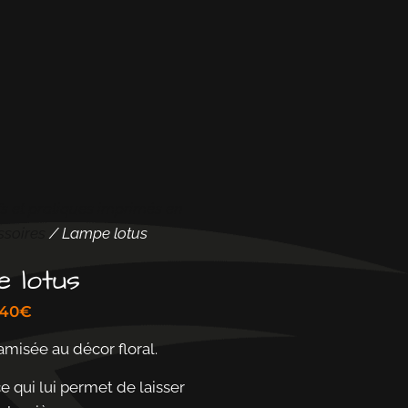
fs et pratiques imprimés en
ssoires
/ Lampe lotus
 lotus
,40
€
misée au décor floral.
ce qui lui permet de laisser