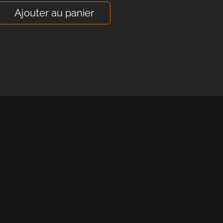
Ajouter au panier
ion ?
nous
 contactez-nous!