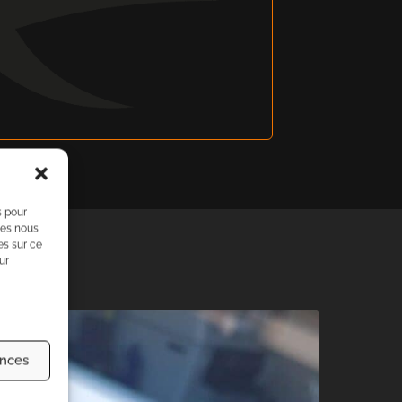
s pour
ies nous
es sur ce
ur
ences