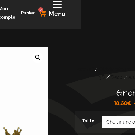
Mon
0
Panier
Menu
compte
Accueil
/
Objets décorati
3D
/
Déco
/
An
Gren
18,60
€
Taille