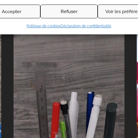
PRODUITS SIMILAIRES
Accepter
Refuser
Voir les préfér
Politique de cookies
Déclaration de confidentialité