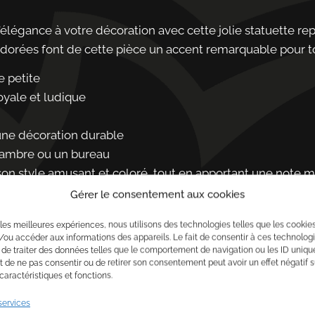
’élégance à votre décoration avec cette jolie statuette re
s dorées font de cette pièce un accent remarquable pour to
e petite
oyale et ludique
une décoration durable
chambre ou un bureau
 son style amusant et coloré, tout en apportant une note 
l ou à collectionner pour les amateurs d’animaux et d’objets
Gérer le consentement aux cookies
r les meilleures expériences, nous utilisons des technologies telles que les cookie
/ou accéder aux informations des appareils. Le fait de consentir à ces technolog
 de traiter des données telles que le comportement de navigation ou les ID uniqu
ait de ne pas consentir ou de retirer son consentement peut avoir un effet négatif s
caractéristiques et fonctions.
services