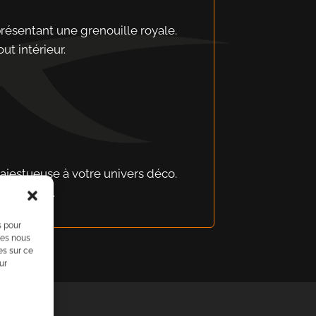
présentant une grenouille royale.
ut intérieur.
majestueuse à votre univers déco.
 fantaisie.
s pour
ies nous
es sur ce
ur