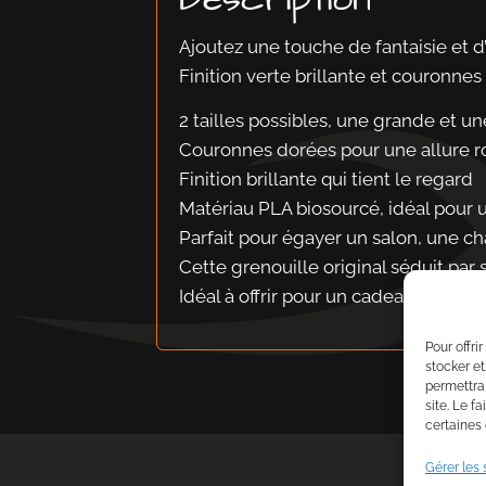
Ajoutez une touche de fantaisie et d
Finition verte brillante et couronne
2 tailles possibles, une grande et un
Couronnes dorées pour une allure r
Finition brillante qui tient le regard
Matériau PLA biosourcé, idéal pour 
Parfait pour égayer un salon, une 
Cette grenouille original séduit par
Idéal à offrir pour un cadeau origina
Pour offri
stocker et
permettra
site. Le f
certaines 
Gérer les 