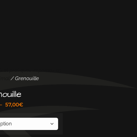
fs et pratiques imprimés en
imal
/ Grenouille
ouille
–
57,00
€