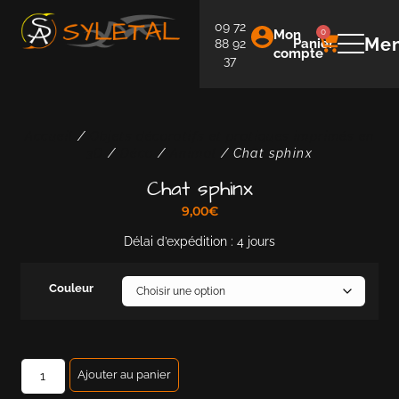
09 72
Mon
0
Me
Panier
88 92
compte
37
Accueil
/
Objets décoratifs et pratiques imprimés en
3D
/
Déco
/
Animal
/ Chat sphinx
Chat sphinx
9,00
€
Délai d’expédition : 4 jours
Couleur
Ajouter au panier