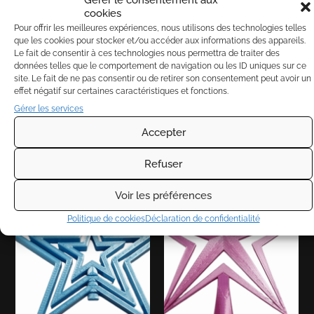
Gérer le consentement aux
Boule prénom bicolore
Boule prénom
cookies
monocolore
6,00
€
Pour offrir les meilleures expériences, nous utilisons des technologies telles
4,50
€
que les cookies pour stocker et/ou accéder aux informations des appareils.
Le fait de consentir à ces technologies nous permettra de traiter des
Choix des options
données telles que le comportement de navigation ou les ID uniques sur ce
Choix des options
site. Le fait de ne pas consentir ou de retirer son consentement peut avoir un
effet négatif sur certaines caractéristiques et fonctions.
Gérer les services
Accepter
Refuser
Voir les préférences
Politique de cookies
Déclaration de confidentialité