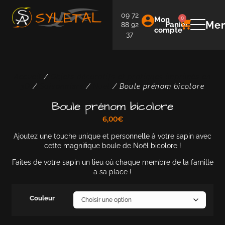
09 72
Mon
0
Me
Panier
88 92
compte
37
Accueil
/
Objets décoratifs et pratiques imprimés en
3D
/
Saisonniers
/
Noël
/ Boule prénom bicolore
Boule prénom bicolore
6,00
€
Ajoutez une touche unique et personnelle à votre sapin avec
cette magnifique boule de Noël bicolore !
Faites de votre sapin un lieu où chaque membre de la famille
a sa place !
Couleur