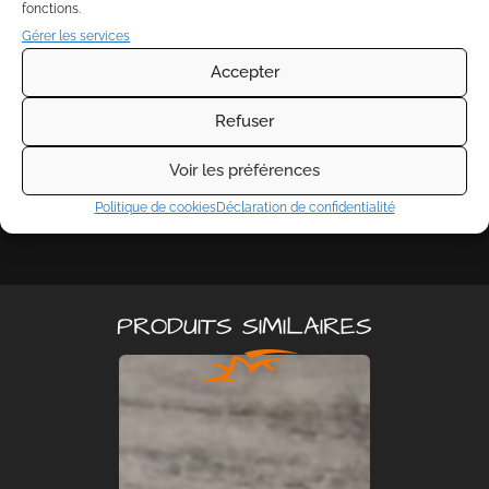
fonctions.
Taille : 9 cm de diamètre, épaisseur 3 mm
Gérer les services
C’est le cadeau idéal pour marquer un premier Noël, offrir
Accepter
à un proche, ou créer un souvenir de famille que vous
ressortirez année après année.
Refuser
Faites de votre sapin un lieu où chaque membre de la
famille a sa place !
Voir les préférences
Politique de cookies
Déclaration de confidentialité
PRODUITS SIMILAIRES