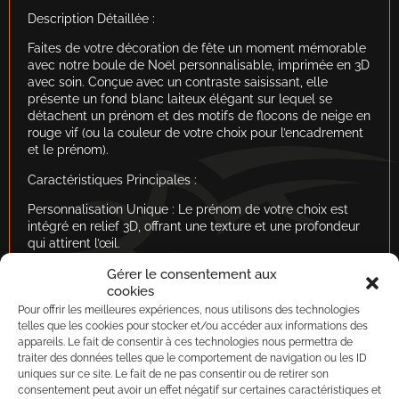
Description Détaillée :
Faites de votre décoration de fête un moment mémorable
avec notre boule de Noël personnalisable, imprimée en 3D
avec soin. Conçue avec un contraste saisissant, elle
présente un fond blanc laiteux élégant sur lequel se
détachent un prénom et des motifs de flocons de neige en
rouge vif (ou la couleur de votre choix pour l’encadrement
et le prénom).
Caractéristiques Principales :
Personnalisation Unique : Le prénom de votre choix est
intégré en relief 3D, offrant une texture et une profondeur
qui attirent l’œil.
Design Bicolore Sophistiqué : La combinaison du fond
Gérer le consentement aux
diffus et du contour/prénom coloré crée un effet moderne
cookies
et festif, parfait pour les fêtes de fin d’année.
Pour offrir les meilleures expériences, nous utilisons des technologies
Motifs Festifs : Les flocons de neige délicats, également
telles que les cookies pour stocker et/ou accéder aux informations des
en relief 3D, encadrent le prénom, renforçant l’esprit de
appareils. Le fait de consentir à ces technologies nous permettra de
Noël.
traiter des données telles que le comportement de navigation ou les ID
Matériau Durable : Fabriquée en PLA (un plastique
uniques sur ce site. Le fait de ne pas consentir ou de retirer son
écologique issu de ressources renouvelables) par
consentement peut avoir un effet négatif sur certaines caractéristiques et
impression 3D, cette boule est légère et résistante.