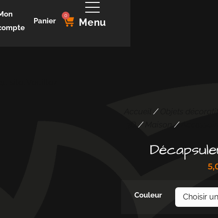
Mon
0
Panier
Menu
compte
 site. Veuillez
Accueil
/
Objets décorati
3D
/
Maison
/
Accessoir
Décapsule
5,
Couleur