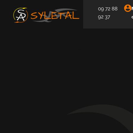
09 72 88
92 37
Vous accédez trop fréquemment au
réessayer plus tard.