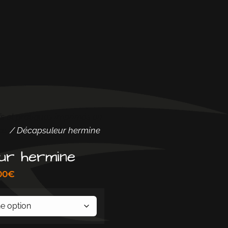
fs et pratiques imprimés en
es
/ Décapsuleur hermine
ur hermine
00
€