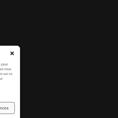
s pour
ies nous
es sur ce
ur
ences