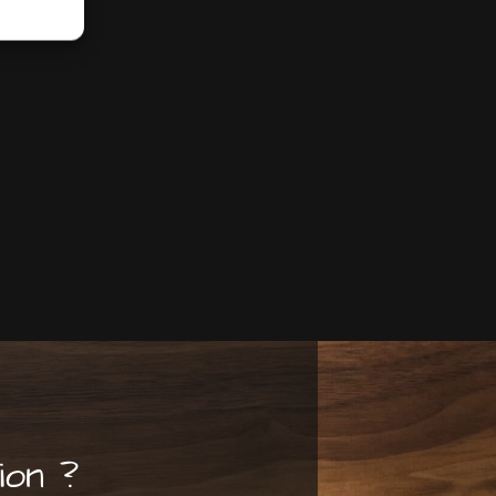
ion ?