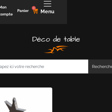
Mon
0
Panier
Menu
compte
Déco de table
Recherch