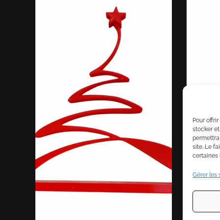
Pour offri
stocker et
permettra
site. Le f
certaines 
Gérer les 